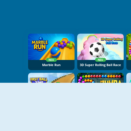
NEU
NEU
Marble Run
3D Super Rolling Ball Race
NEU
NEU
Fast Ball Jump
Zumba Quest