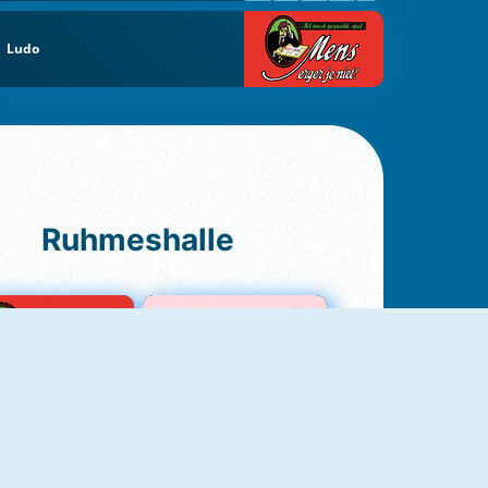
Ludo
Ruhmeshalle
Ludo Original
Love Test