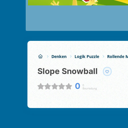
Denken
Logik Puzzle
Rollende 
Slope Snowball
0
0
Beurteilung