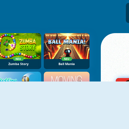
NEU
NEU
Zumba Story
Ball Mania
NEU
Rolling Ball
Moving Up