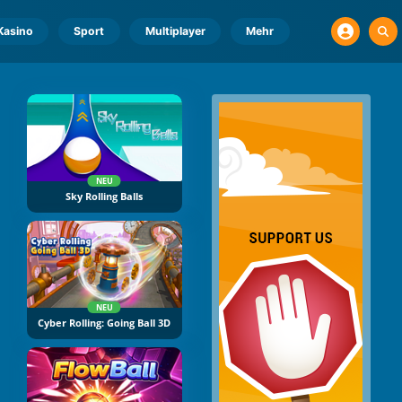
Kasino
Sport
Multiplayer
Mehr
NEU
Sky Rolling Balls
NEU
Cyber Rolling: Going Ball 3D