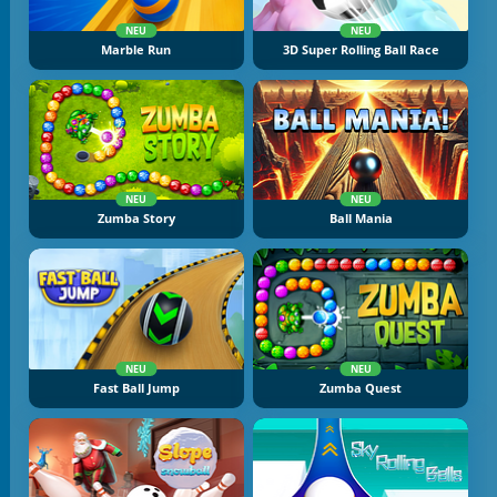
NEU
NEU
Marble Run
3D Super Rolling Ball Race
NEU
NEU
Zumba Story
Ball Mania
NEU
NEU
Fast Ball Jump
Zumba Quest