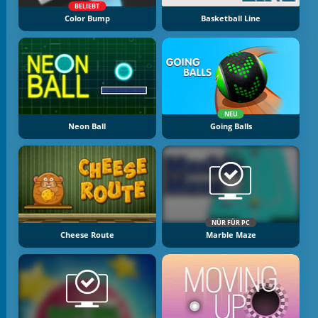
BELIEBT
Color Bump
Basketball Line
NEU
Neon Ball
Going Balls
NÜR FÜR PC
Cheese Route
Marble Maze