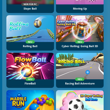
NÜR FÜR PC
Slope Ball
Moving Up
NEU
NEU
Rolling Ball
Cyber Rolling: Going Ball 3D
NEU
NEU
FlowBall
Racing Ball Adventure