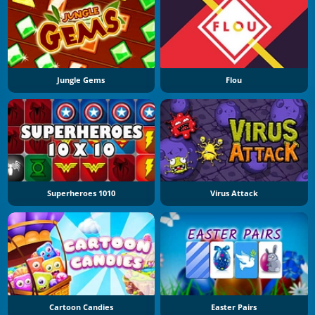
Jungle Gems
Flou
Superheroes 1010
Virus Attack
Cartoon Candies
Easter Pairs