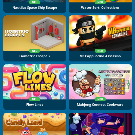
NEU
NEU
Nautilus Space Ship Escape
Water Sort: Collections
NEU
NEU
Isometric Escape 2
Mr Cappuccino Assassino
NEU
NEU
Flow Lines
Mahjong Connect Cookware