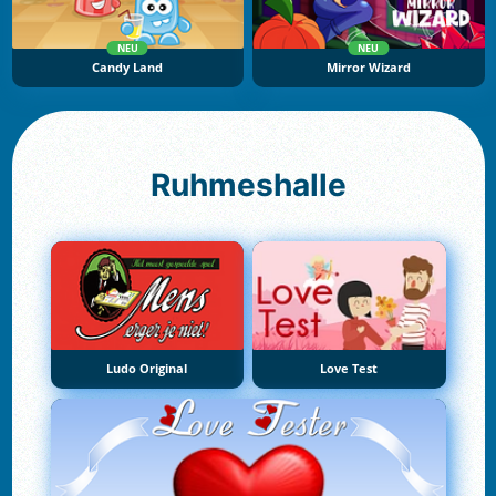
NEU
NEU
Candy Land
Mirror Wizard
Ruhmeshalle
Ludo Original
Love Test