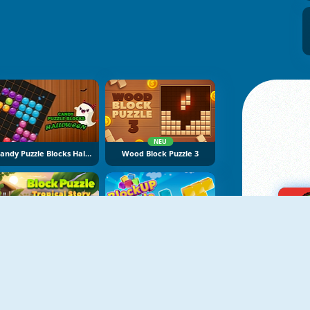
NEU
Candy Puzzle Blocks Halloween
Wood Block Puzzle 3
NEU
NEU
Block Puzzle Tropical Story
BlockUp