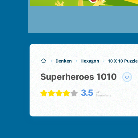
Denken
Hexagon
10 X 10 Puzzle
Superheroes 1010
3.5
245
Beurteilung