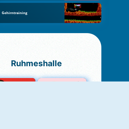
Gehirntraining
Ruhmeshalle
Ludo Original
Love Test