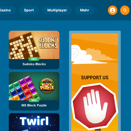
Kasino
Sport
Multiplayer
Mehr
NEU
Sudoku Blocks
NEU
MX Block Puzzle