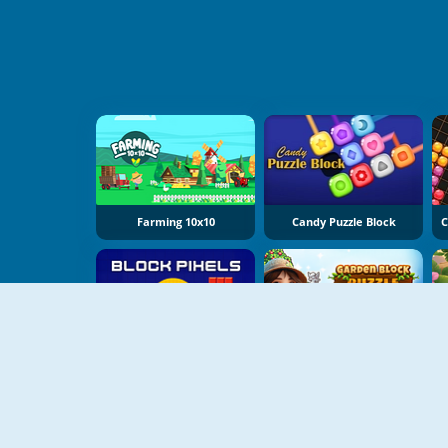
Farming 10x10
Candy Puzzle Block
NEU
NEU
Block Pixels
Garden Block Puzzle