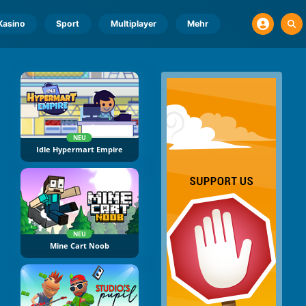
Kasino
Sport
Multiplayer
Mehr
NEU
Idle Hypermart Empire
NEU
Mine Cart Noob