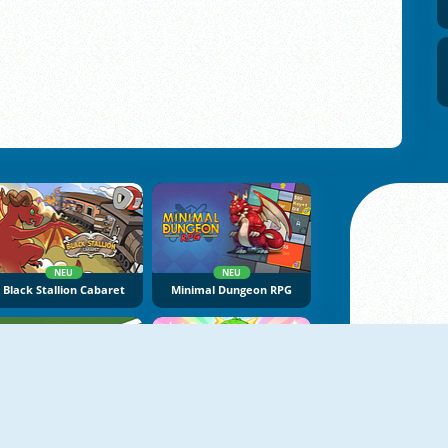
NEU
NEU
Black Stallion Cabaret
Minimal Dungeon RPG
NEU
NEU
Goose Cup
Kalulu Tanhulu ASMR Mukbang