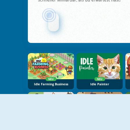
NEU
NEU
Idle Farming Business
Idle Painter
NEU
NEU
Idle Coffee Business
Idle Pizza Empire