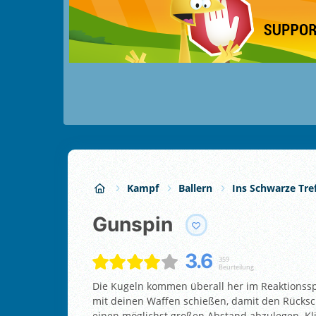
Kampf
Ballern
Ins Schwarze Tre
Gunspin
3.6
359
Beurteilung
Die Kugeln kommen überall her im Reaktionsspie
mit deinen Waffen schießen, damit den Rücksch
einen möglichst großen Abstand abzulegen. Kl