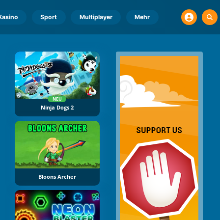
Kasino
Sport
Multiplayer
Mehr
NEU
Ninja Dogs 2
Bloons Archer