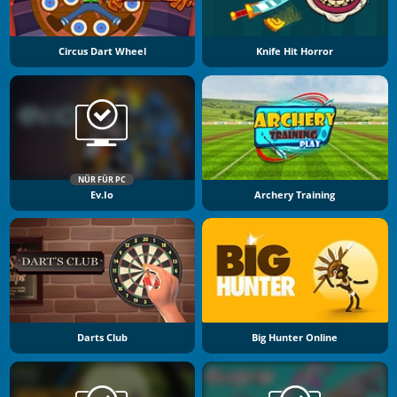
Circus Dart Wheel
Knife Hit Horror
NÜR FÜR PC
Ev.io
Archery Training
Darts Club
Big Hunter Online