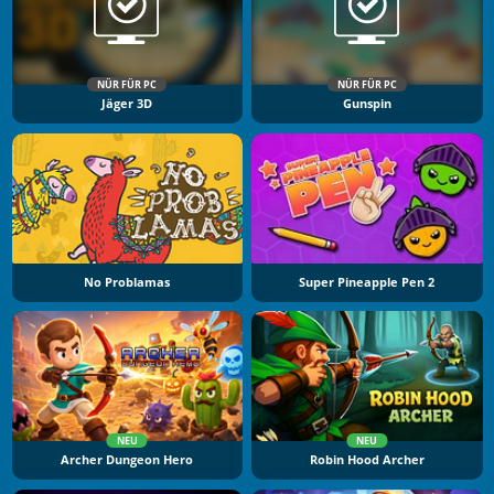
NÜR FÜR PC
NÜR FÜR PC
Jäger 3D
Gunspin
No Problamas
Super Pineapple Pen 2
NEU
NEU
Archer Dungeon Hero
Robin Hood Archer