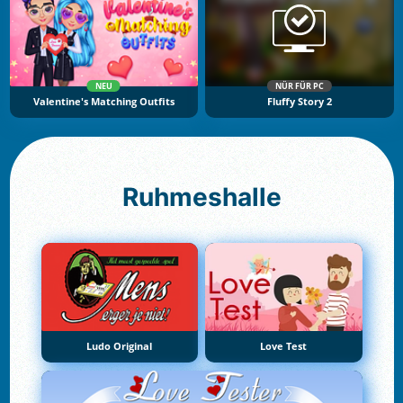
NEU
NÜR FÜR PC
Valentine's Matching Outfits
Fluffy Story 2
Ruhmeshalle
Ludo Original
Love Test