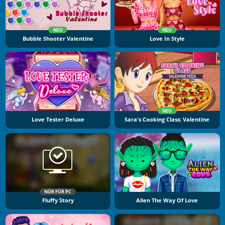
NEU
NEU
Bubble Shooter Valentine
Love In Style
NEU
Love Tester Deluxe
Sara's Cooking Class: Valentine
NÜR FÜR PC
Fluffy Story
Alien The Way Of Love