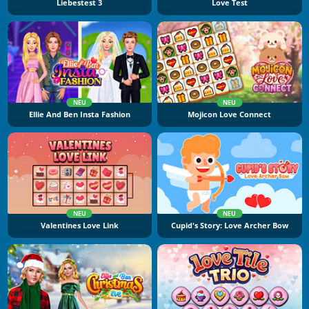
Liebestest 3
Love Test
NEU
NEU
Ellie And Ben Insta Fashion
Mojicon Love Connect
NEU
NEU
Valentines Love Link
Cupid's Story: Love Archer Bow