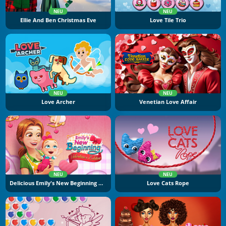
NEU
NEU
Ellie And Ben Christmas Eve
Love Tile Trio
NEU
NEU
Love Archer
Venetian Love Affair
NEU
NEU
Delicious Emily's New Beginning Valentine's Edition
Love Cats Rope