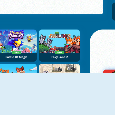
NEU
NEU
Castle Of Magic
Foxy Land 2
NEU
NEU
Foxy Land
BubbleQuod