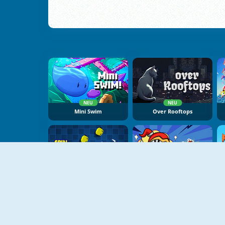
NEU
NEU
Mini Swim
Over Rooftops
NEU
NEU
Spin Master
You Hit Me!