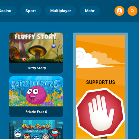
Kasino
Sport
Multiplayer
Mehr
Fluffy Story
Frizzle Fraz 6