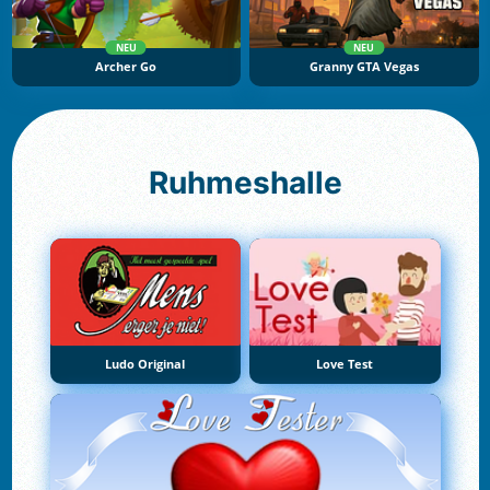
NEU
NEU
Archer Go
Granny GTA Vegas
Ruhmeshalle
Ludo Original
Love Test