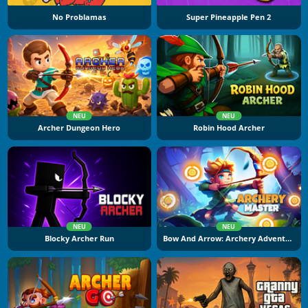
No Problamas
Super Pineapple Pen 2
NEU
NEU
Archer Dungeon Hero
Robin Hood Archer
NEU
NEU
Blocky Archer Run
Bow And Arrow: Archery Adventure