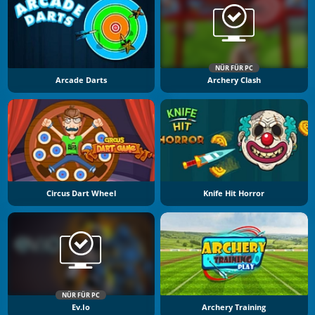
NÜR FÜR PC
Arcade Darts
Archery Clash
Circus Dart Wheel
Knife Hit Horror
NÜR FÜR PC
Ev.io
Archery Training