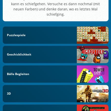
kann es schiefgehen. Versuche es dann nochmal (mit
neuen Farben) und denke daran, wo es letztes Mal
schiefging.
Puzzlespiele
Geschicklichkeit
Bälle Begleiten
3D