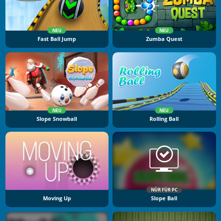
NEU
NEU
Fast Ball Jump
Zumba Quest
NEU
NEU
Slope Snowball
Rolling Ball
NÜR FÜR PC
Moving Up
Slope Ball