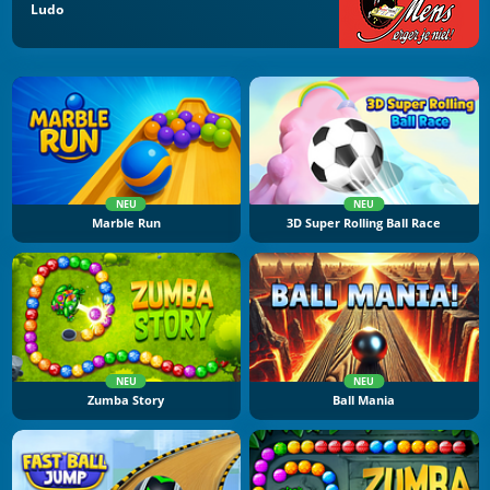
Ludo
NEU
NEU
Marble Run
3D Super Rolling Ball Race
NEU
NEU
Zumba Story
Ball Mania