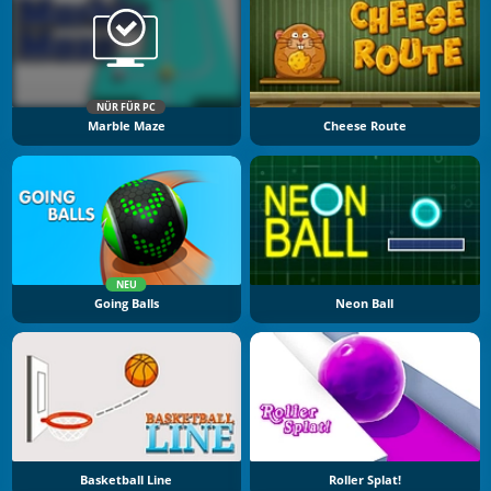
NÜR FÜR PC
Marble Maze
Cheese Route
NEU
Going Balls
Neon Ball
Basketball Line
Roller Splat!