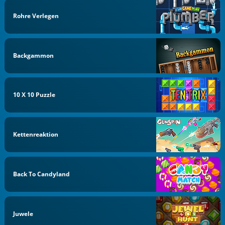
Rohre Verlegen
Backgammon
10 X 10 Puzzle
Kettenreaktion
Back To Candyland
Juwele