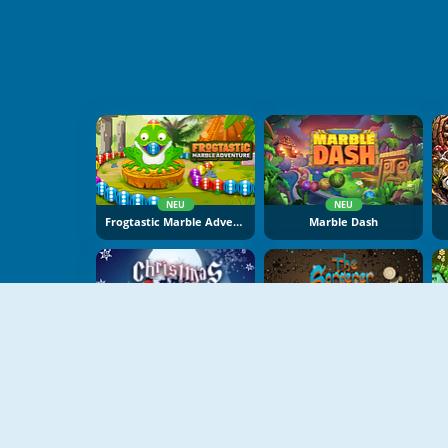
NEU
NEU
Frogtastic Marble Adventure
Marble Dash
Christmas Chain
The Sorcerer