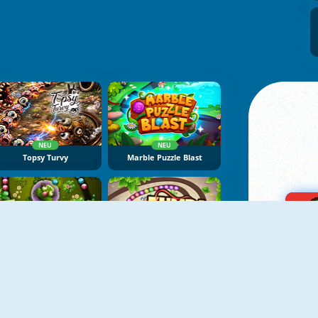
NEU
NEU
Topsy Turvy
Marble Puzzle Blast
Frogtastic
Zumba Challenge