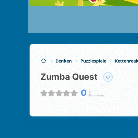
Denken
Puzzlespiele
Kettenreak
Zumba Quest
0
0
Beurteilung