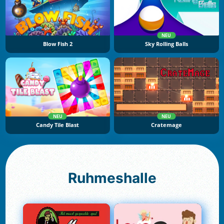
NEU
Blow Fish 2
Sky Rolling Balls
NEU
NEU
Candy Tile Blast
Cratemage
Ruhmeshalle