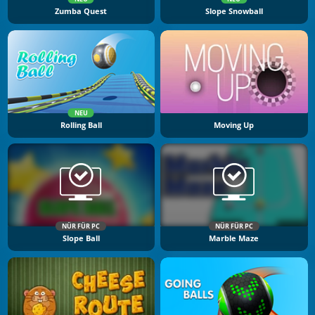
Zumba Quest
Slope Snowball
NEU
Rolling Ball
Moving Up
NÜR FÜR PC
NÜR FÜR PC
Slope Ball
Marble Maze