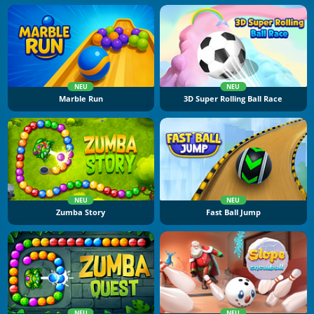
NEU
NEU
Marble Run
3D Super Rolling Ball Race
NEU
NEU
Zumba Story
Fast Ball Jump
NEU
NEU