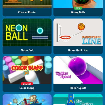
NEU
Cheese Route
Going Balls
Neon Ball
Basketball Line
BELIEBT
Color Bump
Roller Splat!