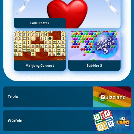
Love Tester
Mahjong Connect
Bubbles 3
Trivia
Würfeln