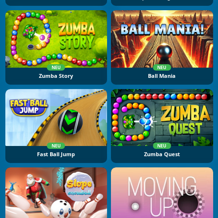
NEU
NEU
Zumba Story
Ball Mania
NEU
NEU
Fast Ball Jump
Zumba Quest