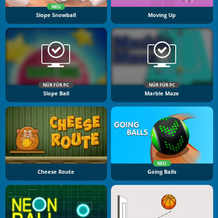
NEU
Slope Snowball
Moving Up
NÜR FÜR PC
NÜR FÜR PC
Slope Ball
Marble Maze
NEU
Cheese Route
Going Balls