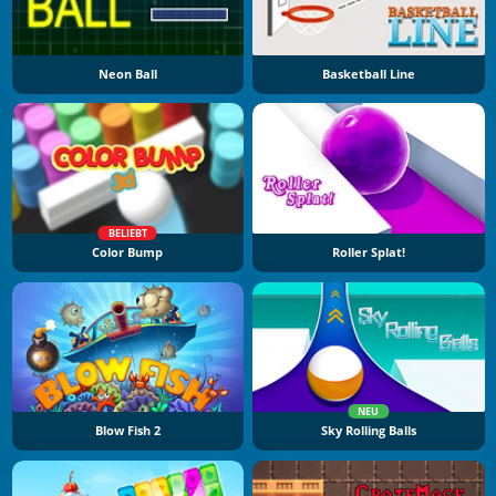
Neon Ball
Basketball Line
BELIEBT
Color Bump
Roller Splat!
NEU
Blow Fish 2
Sky Rolling Balls