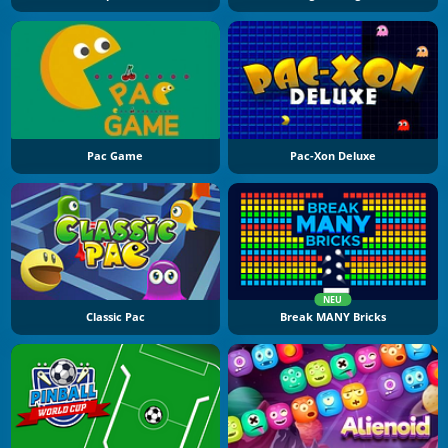
Pac Game
Pac-Xon Deluxe
NEU
Classic Pac
Break MANY Bricks