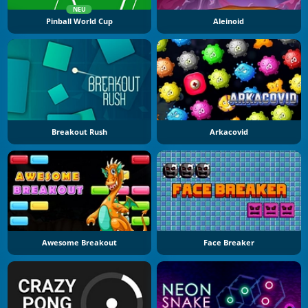
NEU
Pinball World Cup
Aleinoid
Breakout Rush
Arkacovid
Awesome Breakout
Face Breaker