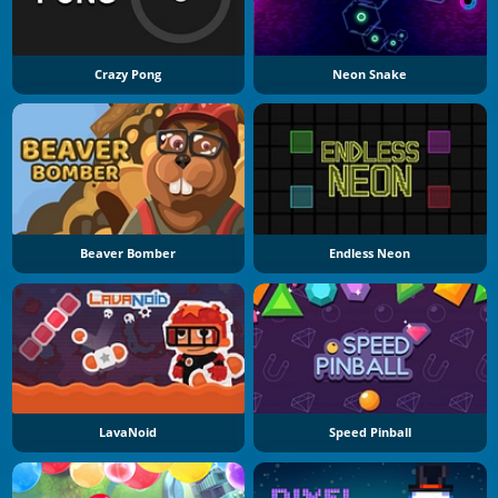
Crazy Pong
Neon Snake
Beaver Bomber
Endless Neon
LavaNoid
Speed Pinball