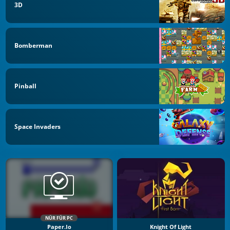
3D
Bomberman
Pinball
Space Invaders
NÜR FÜR PC
Paper.io
Knight Of Light