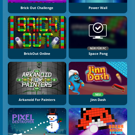
Brick Out Challenge
Power Wall
NÜR FÜR PC
BrickOut Online
Space Pong
NEU
Arkanoid For Painters
Jinn Dash