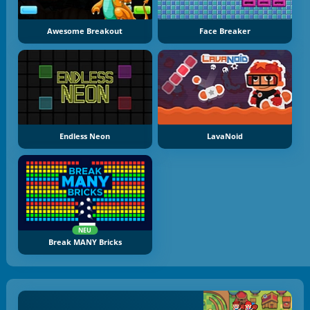
Awesome Breakout
Face Breaker
Endless Neon
LavaNoid
NEU
Break MANY Bricks