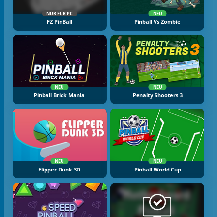
NÜR FÜR PC
NEU
FZ PinBall
Pinball Vs Zombie
NEU
NEU
Pinball Brick Mania
Penalty Shooters 3
NEU
NEU
Flipper Dunk 3D
Pinball World Cup