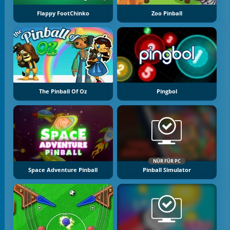
Flappy FootChinko
Zoo Pinball
The Pinball Of Oz
Pingbol
NÜR FÜR PC
Space Adventure Pinball
Pinball Simulator