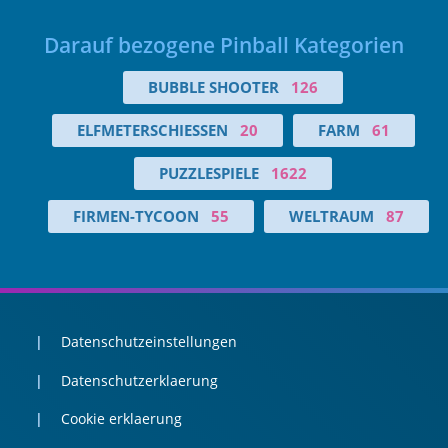
Darauf bezogene Pinball Kategorien
BUBBLE SHOOTER
126
ELFMETERSCHIESSEN
20
FARM
61
PUZZLESPIELE
1622
FIRMEN-TYCOON
55
WELTRAUM
87
Datenschutzeinstellungen
Datenschutzerklaerung
Cookie erklaerung