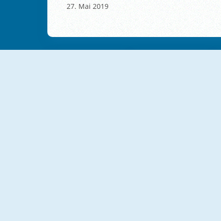
Mai 2019
NEU
NEU
Penalty Shooters 3
Flipper Dunk 3D
Pinball Breakout
Black Star Pinball