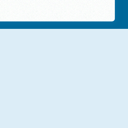
FZ PinBall
Pinball.VS
Ball Fill
Pinball Football