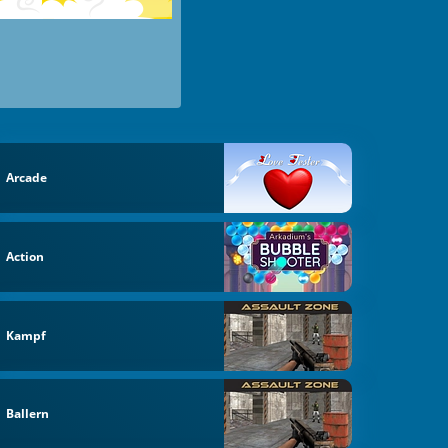
Arcade
Action
Kampf
Ballern