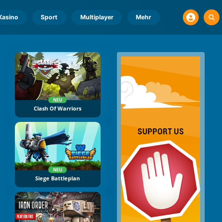
Kasino
Sport
Multiplayer
Mehr
NEU
Clash Of Warriors
NEU
Siege Battleplan