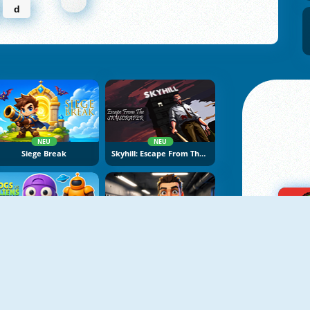
d
NEU
NEU
Siege Break
Skyhill: Escape From The Skyscraper
NEU
NEU
Dogs Vs Aliens
Apocalypse Shelter