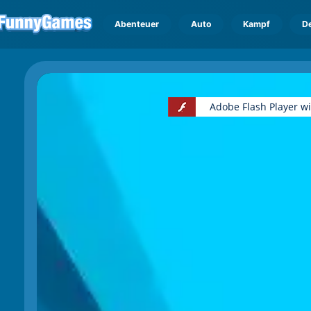
Abenteuer
Auto
Kampf
D
Adobe Flash Player w