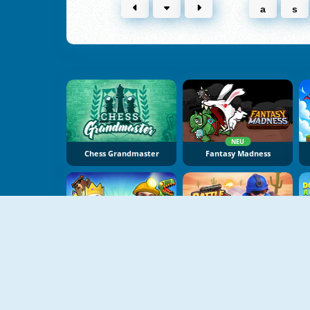
a
s
NEU
Chess Grandmaster
Fantasy Madness
NEU
NEU
Magic Brick Wars
Battle Arena