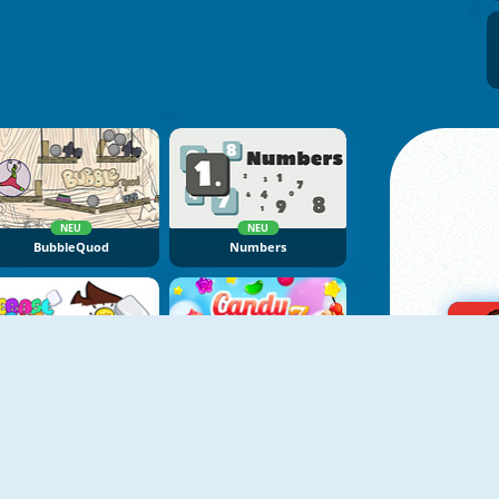
NEU
NEU
BubbleQuod
Numbers
NEU
NEU
Erase One Part
Candy Rain 7