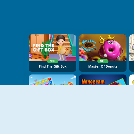
NEU
NEU
Find The Gift Box
Master Of Donuts
NEU
NEU
Fruit Lines Saga
Nonogram Jigsaw