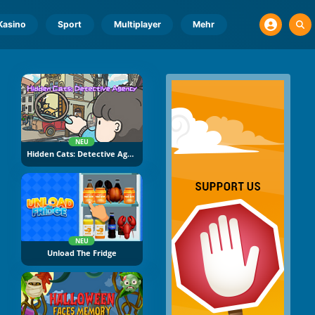
Kasino
Sport
Multiplayer
Mehr
NEU
Hidden Cats: Detective Agency
NEU
Unload The Fridge