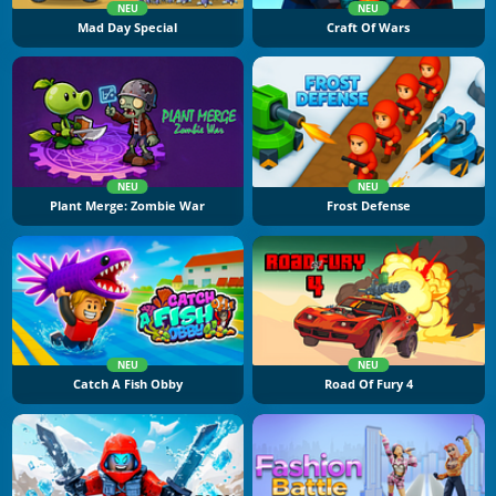
NEU
NEU
Mad Day Special
Craft Of Wars
NEU
NEU
Plant Merge: Zombie War
Frost Defense
NEU
NEU
Catch A Fish Obby
Road Of Fury 4