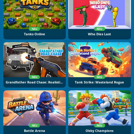
NEU
NEU
Tanks Online
Who Dies Last
NEU
NEU
Grandfather Road Chase: Realistic Shooter
Tank Strike: Wasteland Rogue
NEU
NEU
Battle Arena
Obby Champions