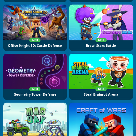
NEU
NEU
Office Knight 3D: Castle Defence
Brawl Stars Battle
NEU
NEU
Geometry Tower Defense
Steal Brainrot Arena