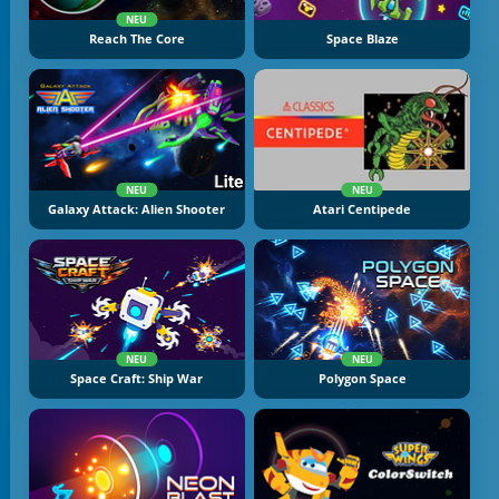
NEU
Reach The Core
Space Blaze
NEU
NEU
Galaxy Attack: Alien Shooter
Atari Centipede
NEU
NEU
Space Craft: Ship War
Polygon Space