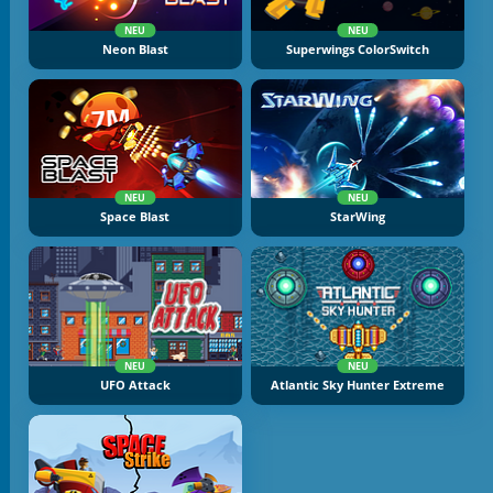
NEU
NEU
Neon Blast
Superwings ColorSwitch
NEU
NEU
Space Blast
StarWing
NEU
NEU
UFO Attack
Atlantic Sky Hunter Extreme