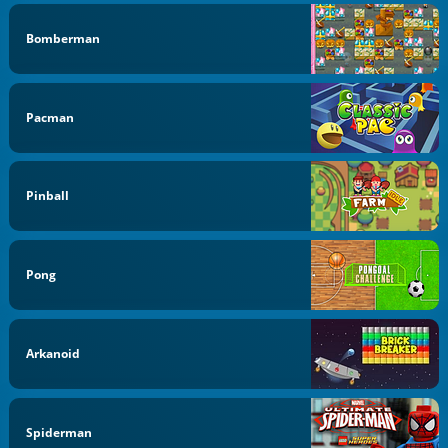
Bomberman
Pacman
Pinball
Pong
Arkanoid
Spiderman