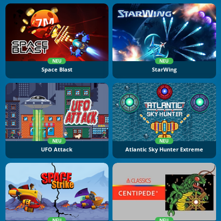
NEU
NEU
Space Blast
StarWing
NEU
NEU
UFO Attack
Atlantic Sky Hunter Extreme
NEU
NEU