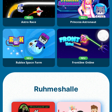
NEU
NEU
Astro Race
Princess Astronaut
NEU
NEU
Rublox Space Farm
Frontline Online
Ruhmeshalle