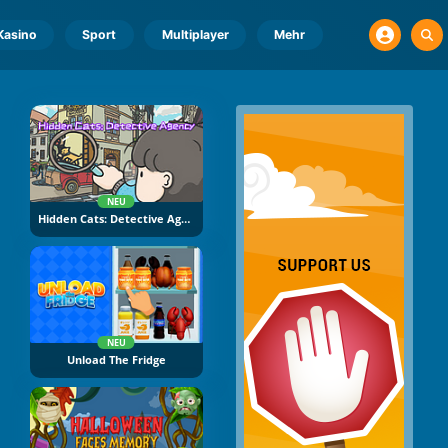
Kasino
Sport
Multiplayer
Mehr
NEU
Hidden Cats: Detective Agency
NEU
Unload The Fridge