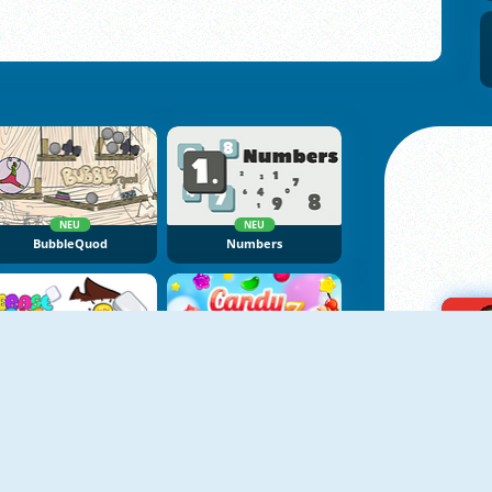
NEU
NEU
BubbleQuod
Numbers
NEU
NEU
Erase One Part
Candy Rain 7