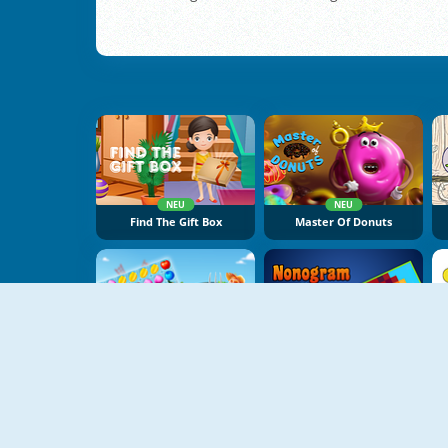
NEU
NEU
Find The Gift Box
Master Of Donuts
NEU
NEU
Fruit Lines Saga
Nonogram Jigsaw