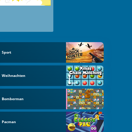
Sport
Weihnachten
Bomberman
Pacman