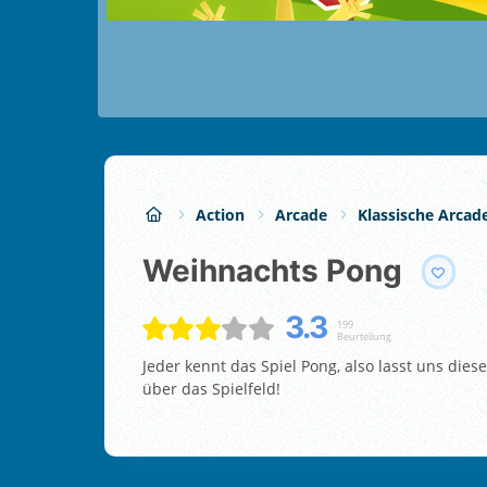
Action
Arcade
Klassische Arcad
Weihnachts Pong
3.3
199
Beurteilung
Jeder kennt das Spiel Pong, also lasst uns dies
über das Spielfeld!