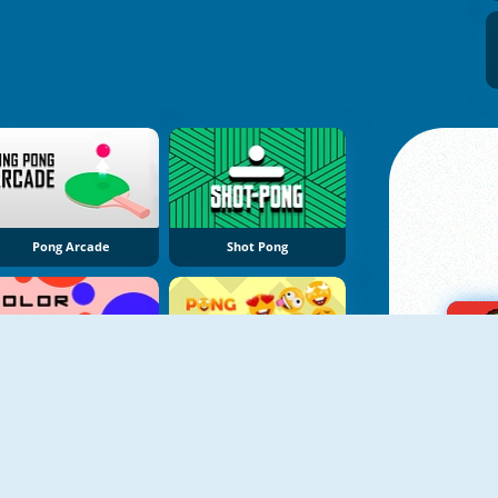
Pong Arcade
Shot Pong
Color Pong
Pong With Emoji