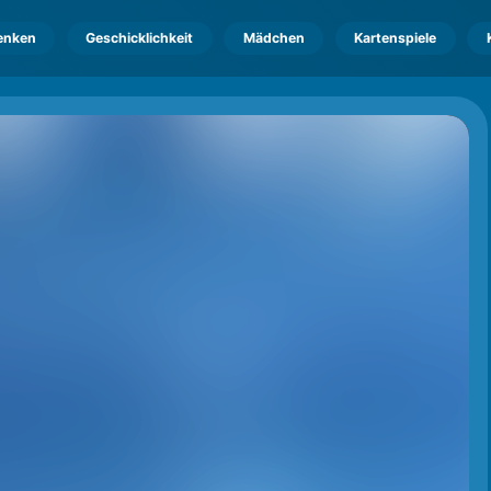
enken
Geschicklichkeit
Mädchen
Kartenspiele