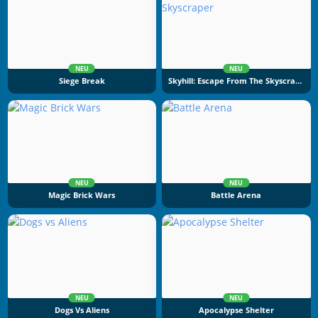
NEU
NEU
Siege Break
Skyhill: Escape From The Skyscraper
NEU
NEU
Magic Brick Wars
Battle Arena
NEU
NEU
Dogs Vs Aliens
Apocalypse Shelter