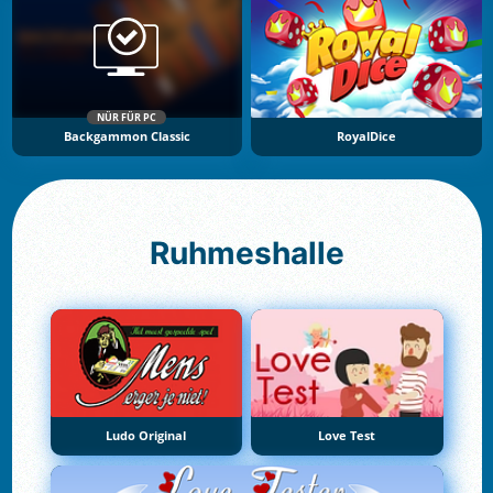
NÜR FÜR PC
Backgammon Classic
RoyalDice
Ruhmeshalle
Ludo Original
Love Test