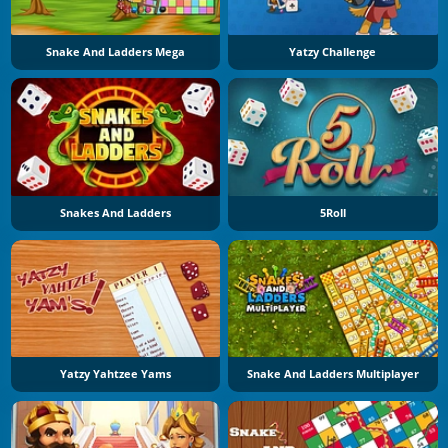
Snake And Ladders Mega
Yatzy Challenge
Snakes And Ladders
5Roll
Yatzy Yahtzee Yams
Snake And Ladders Multiplayer