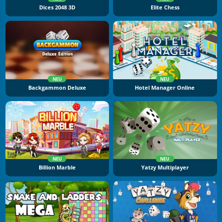
Dices 2048 3D
Elite Chess
NEU
NEU
Backgammon Deluxe
Hotel Manager Online
NEU
NEU
Billion Marble
Yatzy Multiplayer