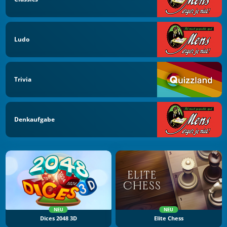
Ludo
Trivia
Denkaufgabe
NEU
NEU
Dices 2048 3D
Elite Chess