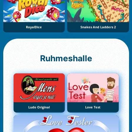
RoyalDice
Snakes And Ladders 2
Ruhmeshalle
Ludo Original
Love Test