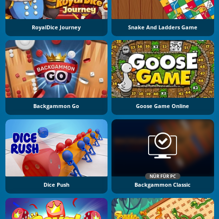
RoyalDice Journey
Snake And Ladders Game
Backgammon Go
Goose Game Online
NÜR FÜR PC
Dice Push
Backgammon Classic