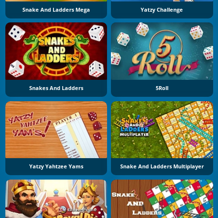
Snake And Ladders Mega
Yatzy Challenge
Snakes And Ladders
5Roll
Yatzy Yahtzee Yams
Snake And Ladders Multiplayer