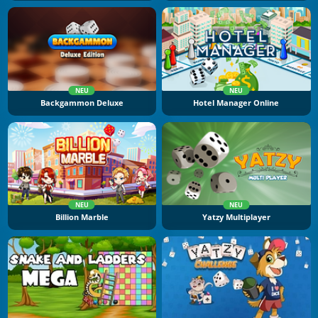
NEU
NEU
Backgammon Deluxe
Hotel Manager Online
NEU
NEU
Billion Marble
Yatzy Multiplayer