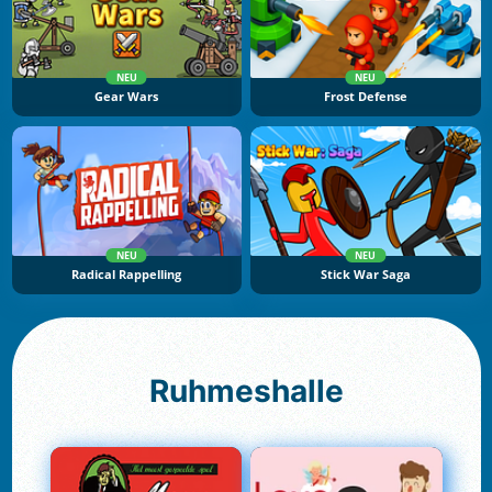
NEU
NEU
Gear Wars
Frost Defense
NEU
NEU
Radical Rappelling
Stick War Saga
Ruhmeshalle