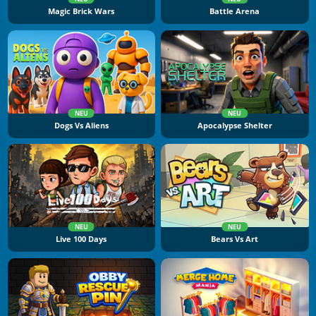
Magic Brick Wars
Battle Arena
NEU
NEU
Dogs Vs Aliens
Apocalypse Shelter
NEU
NEU
Live 100 Days
Bears Vs Art