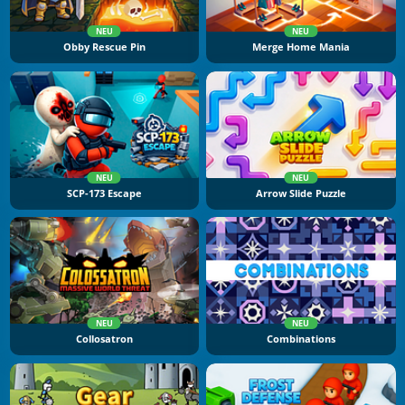
NEU
NEU
Obby Rescue Pin
Merge Home Mania
NEU
NEU
SCP-173 Escape
Arrow Slide Puzzle
NEU
NEU
Collosatron
Combinations