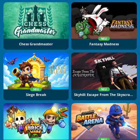
NEU
Chess Grandmaster
Fantasy Madness
NEU
NEU
Siege Break
Skyhill: Escape From The Skyscraper
NEU
NEU