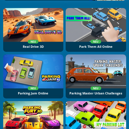
NEU
NEU
Real Drive 3D
Park Them All Online
NEU
NEU
Parking Jam Online
Parking Master Urban Challenges