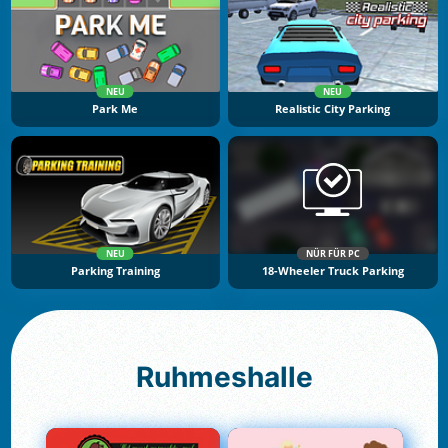
NEU
NEU
Park Me
Realistic City Parking
NEU
NÜR FÜR PC
Parking Training
18-Wheeler Truck Parking
Ruhmeshalle