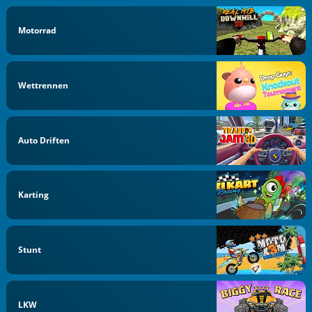
Motorrad
Wettrennen
Auto Driften
Karting
Stunt
LKW