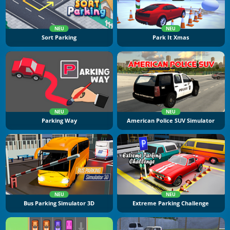
NEU
NEU
Sort Parking
Park It Xmas
NEU
NEU
Parking Way
American Police SUV Simulator
NEU
NEU
Bus Parking Simulator 3D
Extreme Parking Challenge