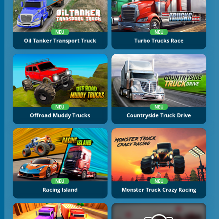
NEU
NEU
Oil Tanker Transport Truck
Turbo Trucks Race
NEU
NEU
Offroad Muddy Trucks
Countryside Truck Drive
NEU
NEU
Racing Island
Monster Truck Crazy Racing