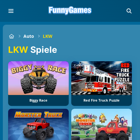
Auto
LKW
LKW
Spiele
Biggy Race
Red Fire Truck Puzzle