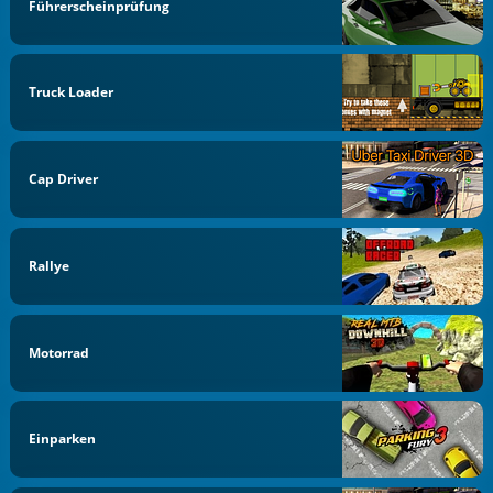
Führerscheinprüfung
Truck Loader
Cap Driver
Rallye
Motorrad
Einparken