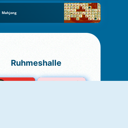
Mahjong
Ruhmeshalle
Ludo Original
Love Test