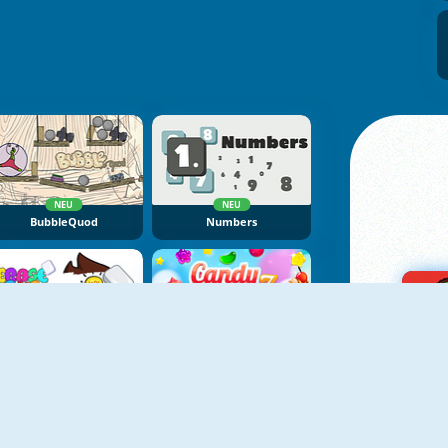
NEU
NEU
BubbleQuod
Numbers
NEU
NEU
Erase One Part
Candy Rain 7