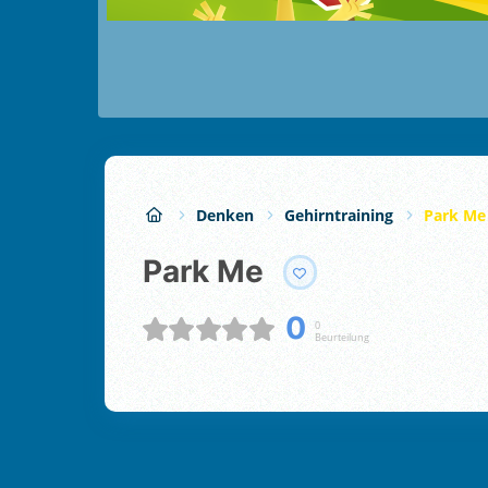
Denken
Gehirntraining
Park Me
Park Me
0
0
Beurteilung