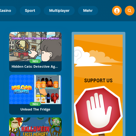
Kasino
Sport
Multiplayer
Mehr
NEU
Hidden Cats: Detective Agency
NEU
Unload The Fridge