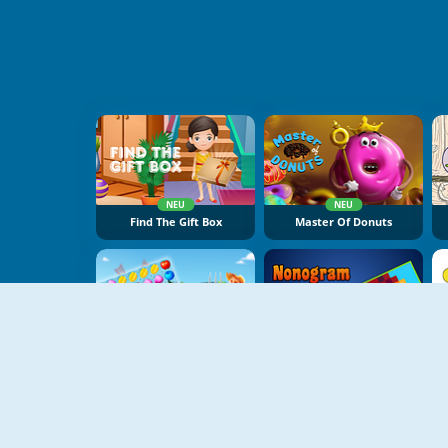
NEU
NEU
Find The Gift Box
Master Of Donuts
NEU
NEU
Fruit Lines Saga
Nonogram Jigsaw