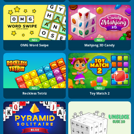
NEU
NEU
OMG Word Swipe
Mahjong 3D Candy
NEU
NEU
Reckless Tetriz
Toy Match 2