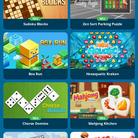
NEU
NEU
Sudoku Blocks
Zen Sort Parking Puzzle
NEU
NEU
Box Run
Hexaquatic Kraken
NEU
NEU
Chorse Domino
Mahjong Kitchen