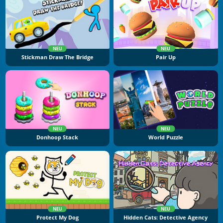
NEU
NEU
Stickman Draw The Bridge
Pair Up
NEU
NEU
Donhoop Stack
World Puzzle
NEU
NEU
Protect My Dog
Hidden Cats: Detective Agency