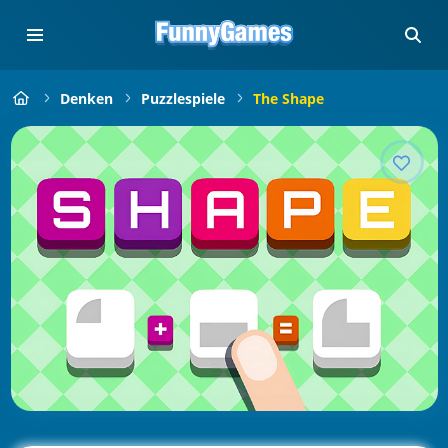
Denken
Puzzlespiele
The Shape