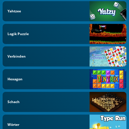
Yahtzee
Logik Puzzle
Verbinden
Hexagon
Schach
Wörter