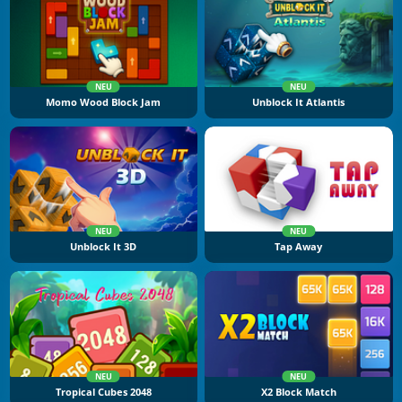
NEU
NEU
Momo Wood Block Jam
Unblock It Atlantis
NEU
NEU
Unblock It 3D
Tap Away
NEU
NEU
Tropical Cubes 2048
X2 Block Match