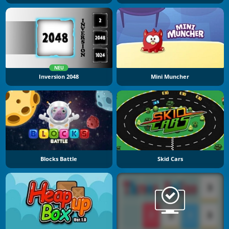
NEU
Inversion 2048
Mini Muncher
Blocks Battle
Skid Cars