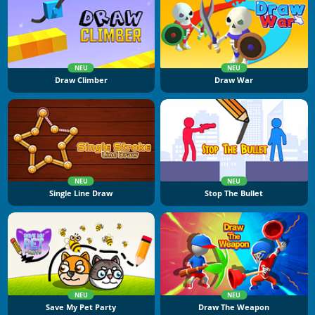
NEU
NEU
Draw Climber
Draw War
NEU
NEU
Single Line Draw
Stop The Bullet
NEU
NEU
Save My Pet Party
Draw The Weapon