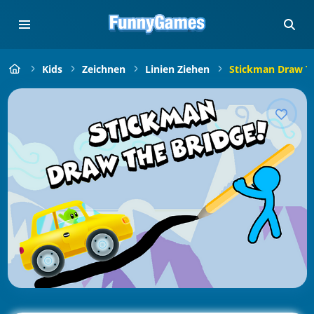
Kids
Zeichnen
Linien Ziehen
Stickman Draw Th