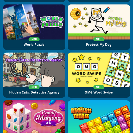
NEU
NEU
World Puzzle
Protect My Dog
NEU
NEU
Hidden Cats: Detective Agency
OMG Word Swipe