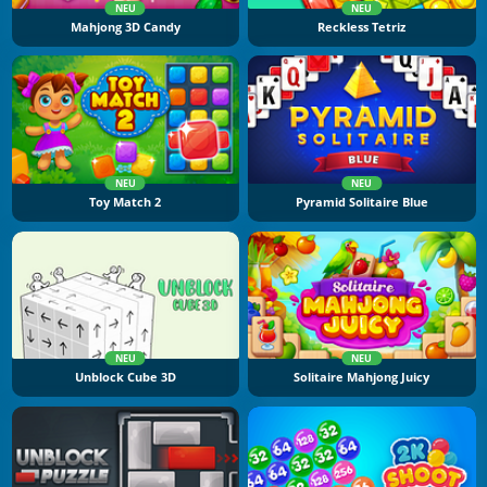
NEU
NEU
Mahjong 3D Candy
Reckless Tetriz
NEU
NEU
Toy Match 2
Pyramid Solitaire Blue
NEU
NEU
Unblock Cube 3D
Solitaire Mahjong Juicy