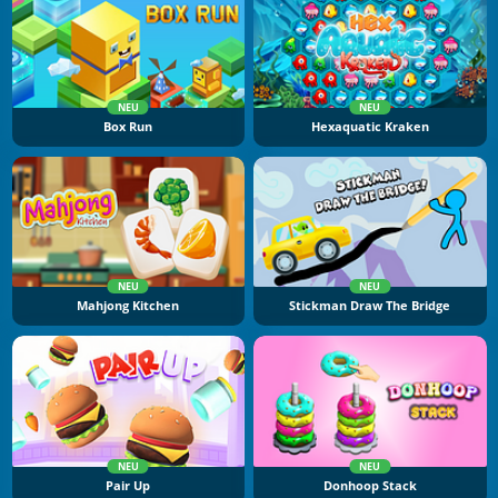
NEU
NEU
Box Run
Hexaquatic Kraken
NEU
NEU
Mahjong Kitchen
Stickman Draw The Bridge
NEU
NEU
Pair Up
Donhoop Stack