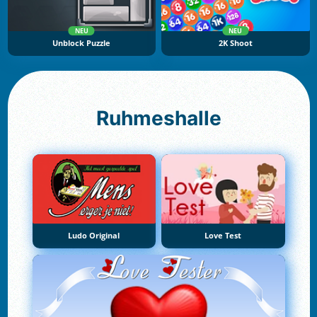
NEU
NEU
Unblock Puzzle
2K Shoot
Ruhmeshalle
Ludo Original
Love Test