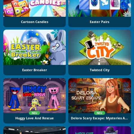
Cartoon Candies
Easter Pairs
Easter Breaker
Twisted City
NEU
NEU
Huggy Love And Rescue
Delora Scary Escape: Mysteries Adventure