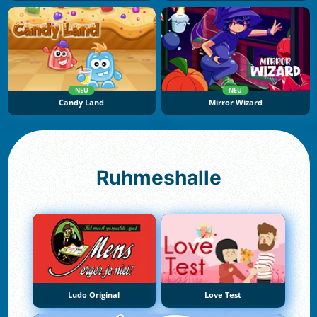
NEU
NEU
Candy Land
Mirror Wizard
Ruhmeshalle
Ludo Original
Love Test