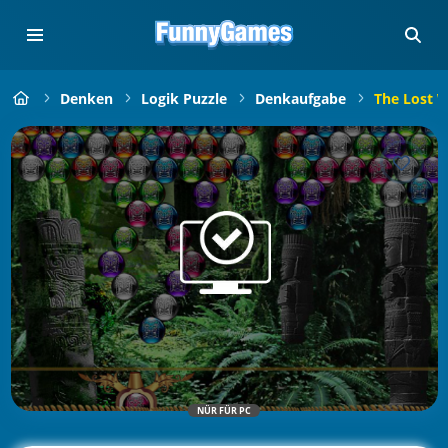
Denken
Logik Puzzle
Denkaufgabe
The Lost 
NÜR FÜR PC