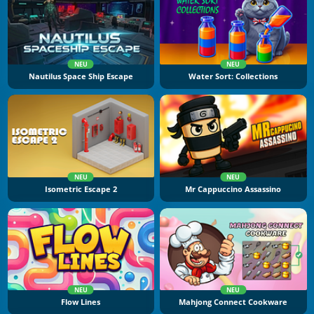
NEU
NEU
Nautilus Space Ship Escape
Water Sort: Collections
NEU
NEU
Isometric Escape 2
Mr Cappuccino Assassino
NEU
NEU
Flow Lines
Mahjong Connect Cookware