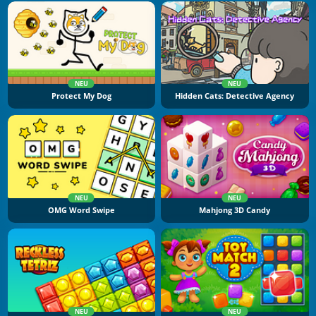
NEU
NEU
Protect My Dog
Hidden Cats: Detective Agency
NEU
NEU
OMG Word Swipe
Mahjong 3D Candy
NEU
NEU