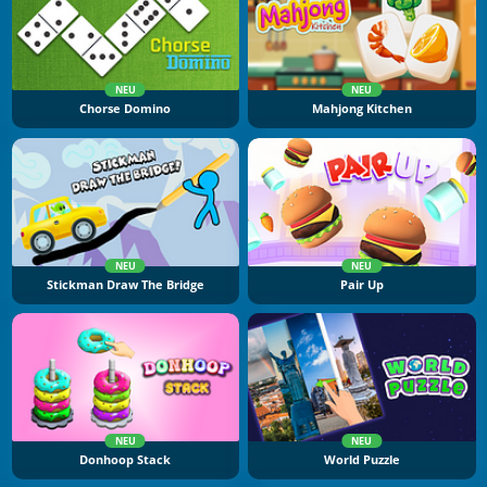
NEU
NEU
Chorse Domino
Mahjong Kitchen
NEU
NEU
Stickman Draw The Bridge
Pair Up
NEU
NEU
Donhoop Stack
World Puzzle