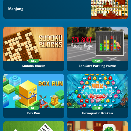
Mahjong
NEU
NEU
Sudoku Blocks
Zen Sort Parking Puzzle
NEU
NEU
Box Run
Hexaquatic Kraken