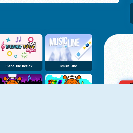
Piano Tile Reflex
Music Line
NEU
NEU
Friday Night Sprunki
Sprunki Clicker