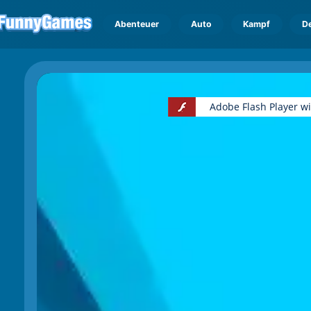
Abenteuer
Auto
Kampf
D
Adobe Flash Player w