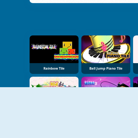
Rainbow Tile
Ball Jump Piano Tile
NEU
Kid Maestro
Magic Tiles 3