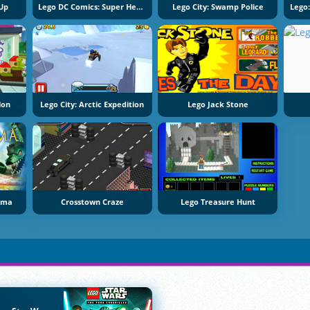
 Up
Lego DC Comics: Super Heroes
Lego City: Swamp Police
lon
Lego City: Arctic Expedition
Lego Jack Stone
hima
Crosstown Craze
Lego Treasure Hunt