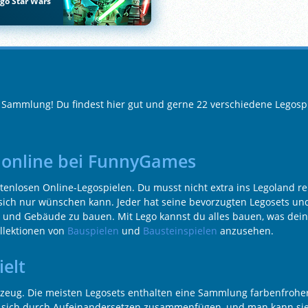
go Star Wars
e Sammlung! Du findest hier gut und gerne 22 verschiedene Legosp
s online bei FunnyGames
tenlosen Online-Legospielen. Du musst nicht extra ins Legoland re
ich nur wünschen kann. Jeder hat seine bevorzugten Legosets und
ge und Gebäude zu bauen. Mit Lego kannst du alles bauen, was dei
llektionen von
Bauspielen
und
Bausteinspielen
anzusehen.
ielt
zeug. Die meisten Legosets enthalten eine Sammlung farbenfrohe
n sich durch Aufeinandersetzen zusammenfügen, und man kann si