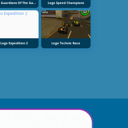
Lego: Guardians Of The Galaxy
Lego Speed Champions
Lego Expedition 2
Lego Technic Race