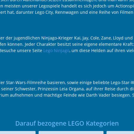
 meisten unserer Legospiele handelt es sich jedoch um Actionspi
ziert hat, darunter Lego City, Rennwagen und eine Reihe von Filme
er der jugendlichen Ninjago-Krieger Kai, Jay, Cole, Zane, Lloyd un
n können. Jeder Charakter besitzt seine eigene elementare Kraft: E
. Besuche unsere Seite
Lego Ninjago
, um diese Helden auf ihren vie
der Star-Wars-Filmreihe basieren, sowie einige beliebte Lego-Star-W
 seiner Schwester, Prinzessin Leia Organa, auf ihrer Reise durch 
um aufnehmen und mächtige Feinde wie Darth Vader besiegen. Sc
Darauf bezogene LEGO Kategorien