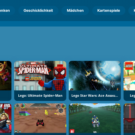
enken
Geschicklichkeit
Mädchen
Kartenspiele
Lego: Ultimate Spider-Man
Lego Star Wars: Ace Assault 2
Leg