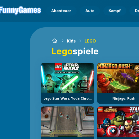
Abenteuer
Auto
Kampf
D
Kids
LEGO
Lego
spiele
Lego Star Wars: Yoda Chronicles
Ninjago: Rush