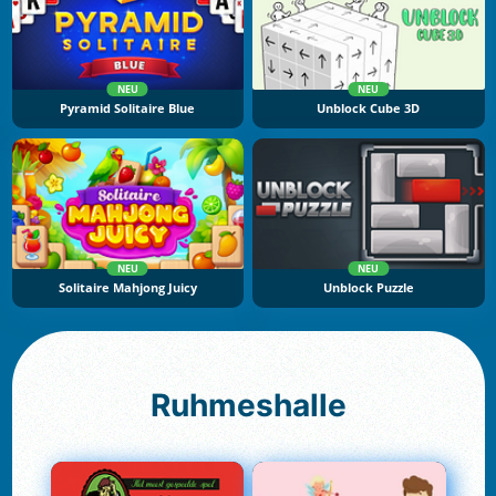
NEU
NEU
Pyramid Solitaire Blue
Unblock Cube 3D
NEU
NEU
Solitaire Mahjong Juicy
Unblock Puzzle
Ruhmeshalle