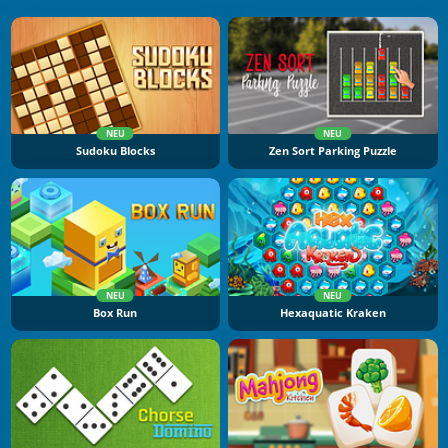
NEU
NEU
Sudoku Blocks
Zen Sort Parking Puzzle
NEU
NEU
Box Run
Hexaquatic Kraken