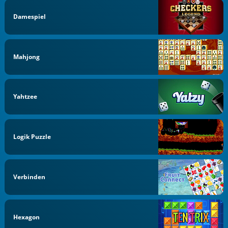
Damespiel
Mahjong
Yahtzee
Logik Puzzle
Verbinden
Hexagon