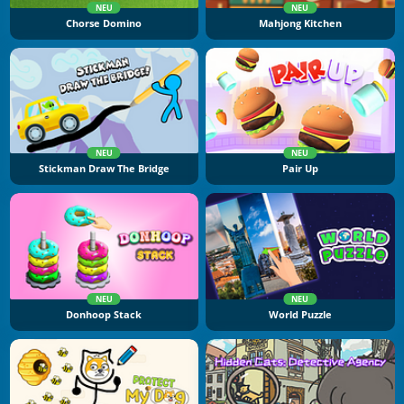
NEU
NEU
Chorse Domino
Mahjong Kitchen
NEU
NEU
Stickman Draw The Bridge
Pair Up
NEU
NEU
Donhoop Stack
World Puzzle