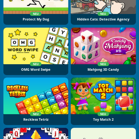
NEU
NEU
Protect My Dog
Hidden Cats: Detective Agency
NEU
NEU
OMG Word Swipe
Mahjong 3D Candy
NEU
NEU
Reckless Tetriz
Toy Match 2