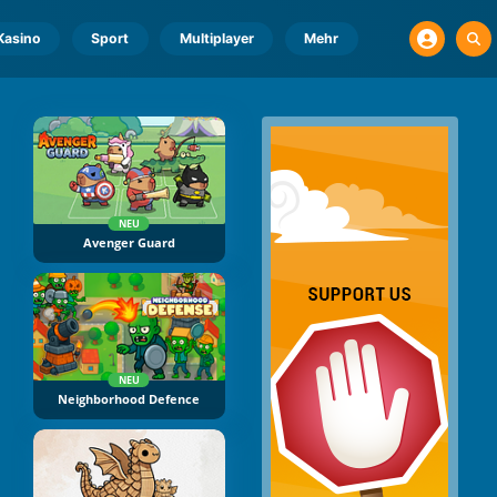
Kasino
Sport
Multiplayer
Mehr
NEU
Avenger Guard
NEU
Neighborhood Defence