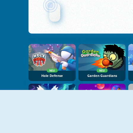
NEU
NEU
Hole Defense
Garden Guardians
NEU
NEU
Cursed Treasure One-And-A-Half
Color Galaxy