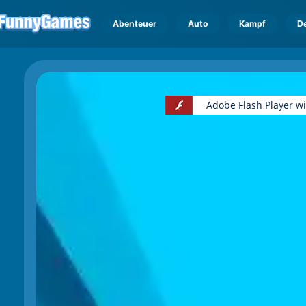
Abenteuer
Auto
Kampf
D
Adobe Flash Player w