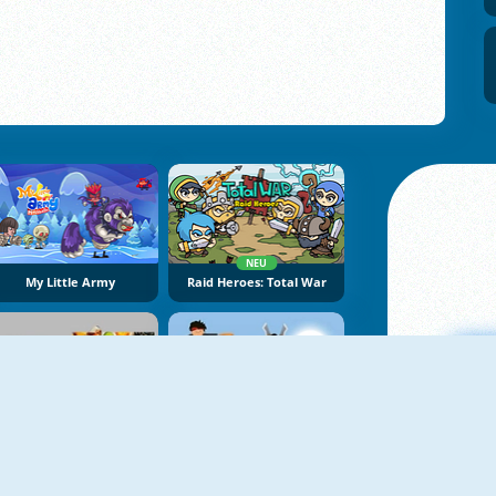
NEU
My Little Army
Raid Heroes: Total War
NEU
Atari Missile Command
Temple Defence