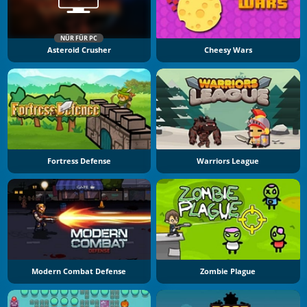
NÜR FÜR PC
Asteroid Crusher
Cheesy Wars
Fortress Defense
Warriors League
Modern Combat Defense
Zombie Plague