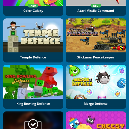
NEU
NEU
Color Galaxy
Atari Missile Command
Temple Defence
Stickman Peacekeeper
King Bowling Defence
Merge Defense