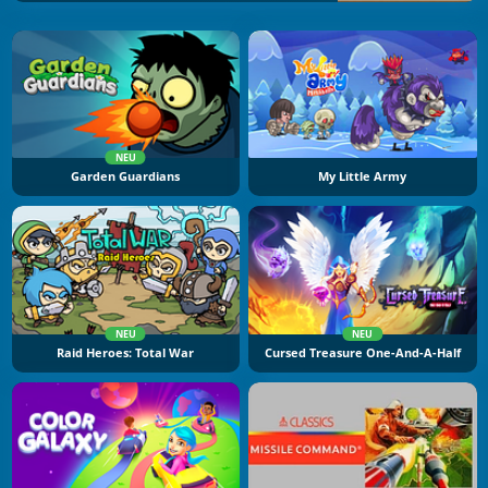
NEU
Garden Guardians
My Little Army
NEU
NEU
Raid Heroes: Total War
Cursed Treasure One-And-A-Half