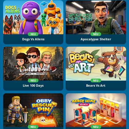
NEU
NEU
Dogs Vs Aliens
Apocalypse Shelter
NEU
NEU
Live 100 Days
Bears Vs Art
NEU
NEU