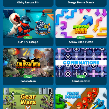
Obby Rescue Pin
Merge Home Mania
NEU
NEU
SCP-173 Escape
Arrow Slide Puzzle
NEU
NEU
Collosatron
Combinations