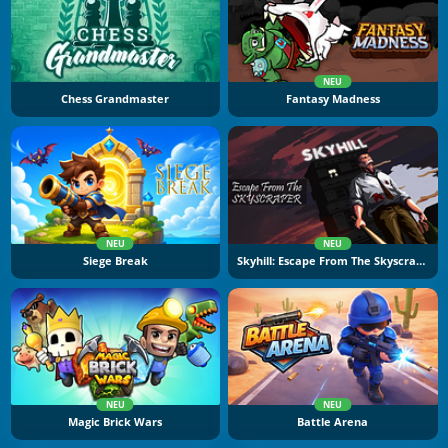
NEU
Chess Grandmaster
Fantasy Madness
NEU
NEU
Siege Break
Skyhill: Escape From The Skyscraper
NEU
NEU
Magic Brick Wars
Battle Arena