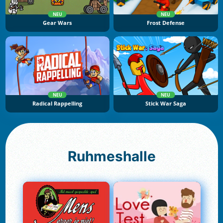
NEU
NEU
Gear Wars
Frost Defense
NEU
NEU
Radical Rappelling
Stick War Saga
Ruhmeshalle