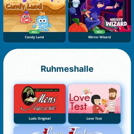
NEU
NEU
Candy Land
Mirror Wizard
Ruhmeshalle
Ludo Original
Love Test