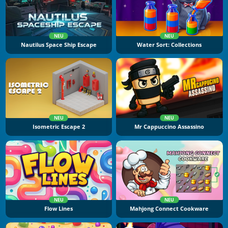
NEU
NEU
Nautilus Space Ship Escape
Water Sort: Collections
NEU
NEU
Isometric Escape 2
Mr Cappuccino Assassino
NEU
NEU
Flow Lines
Mahjong Connect Cookware