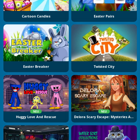
Cartoon Candies
Easter Pairs
Easter Breaker
Twisted City
NEU
NEU
Huggy Love And Rescue
Delora Scary Escape: Mysteries Adventure