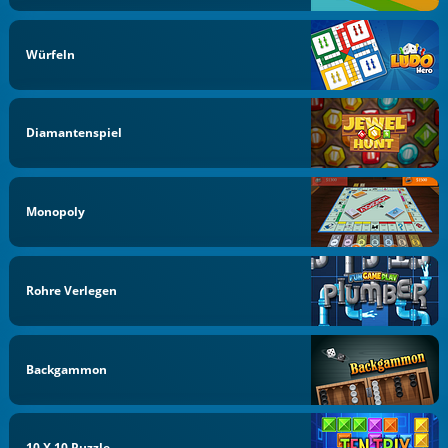
Würfeln
Diamantenspiel
Monopoly
Rohre Verlegen
Backgammon
10 X 10 Puzzle