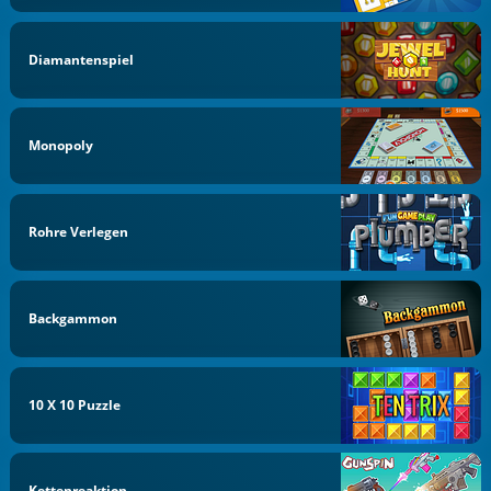
Diamantenspiel
Monopoly
Rohre Verlegen
Backgammon
10 X 10 Puzzle
Kettenreaktion