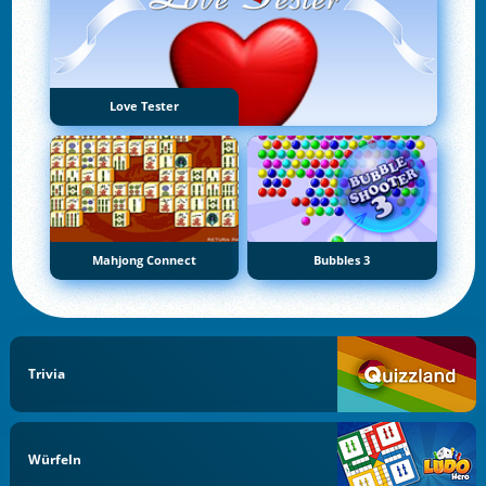
Love Tester
Mahjong Connect
Bubbles 3
Trivia
Würfeln