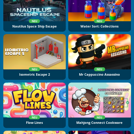
NEU
NEU
Nautilus Space Ship Escape
Water Sort: Collections
NEU
NEU
Isometric Escape 2
Mr Cappuccino Assassino
NEU
NEU
Flow Lines
Mahjong Connect Cookware