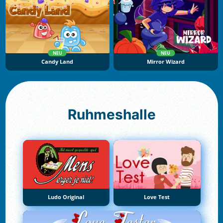
NEU
NEU
Candy Land
Mirror Wizard
Ruhmeshalle
Ludo Original
Love Test