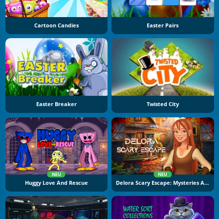
Cartoon Candies
Easter Pairs
Easter Breaker
Twisted City
NEU
NEU
Huggy Love And Rescue
Delora Scary Escape: Mysteries Adventure