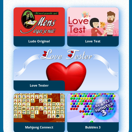
Ludo Original
Love Test
Love Tester
Mahjong Connect
Bubbles 3