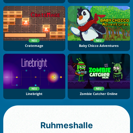
NEU
NEU
Cratemage
Baby Chicco Adventures
NEU
NEU
Linebright
Zombie Catcher Online
Ruhmeshalle