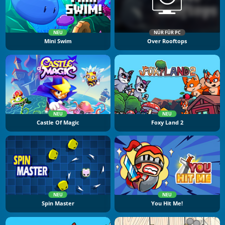
NEU
NÜR FÜR PC
Mini Swim
Over Rooftops
NEU
NEU
Castle Of Magic
Foxy Land 2
NEU
NEU
Spin Master
You Hit Me!