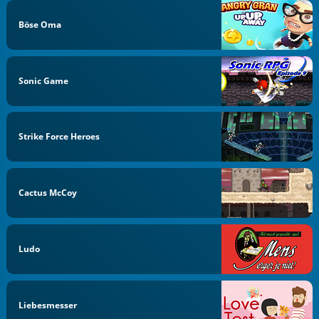
Böse Oma
Sonic Game
Strike Force Heroes
Cactus McCoy
Ludo
Liebesmesser