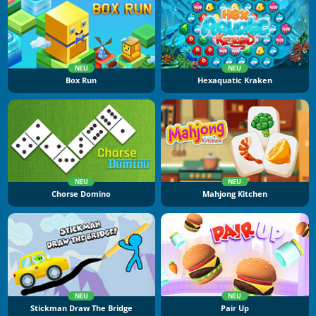
NEU
NEU
Box Run
Hexaquatic Kraken
NEU
NEU
Chorse Domino
Mahjong Kitchen
NEU
NEU
Stickman Draw The Bridge
Pair Up