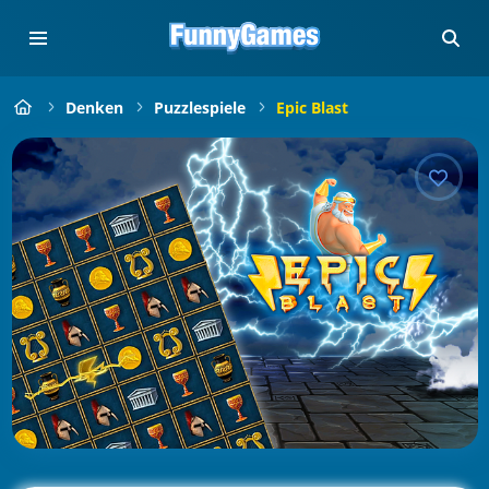
Denken
Puzzlespiele
Epic Blast