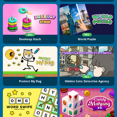
NEU
NEU
Donhoop Stack
World Puzzle
NEU
NEU
Protect My Dog
Hidden Cats: Detective Agency