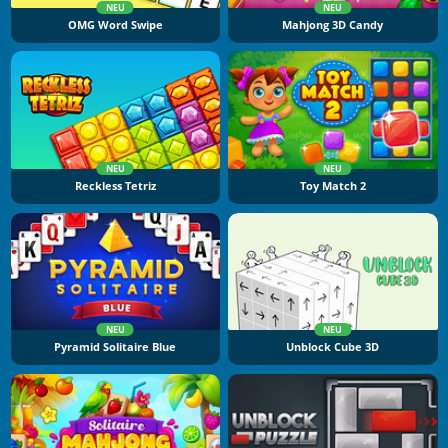
NEU
NEU
OMG Word Swipe
Mahjong 3D Candy
NEU
NEU
Reckless Tetriz
Toy Match 2
NEU
NEU
Pyramid Solitaire Blue
Unblock Cube 3D